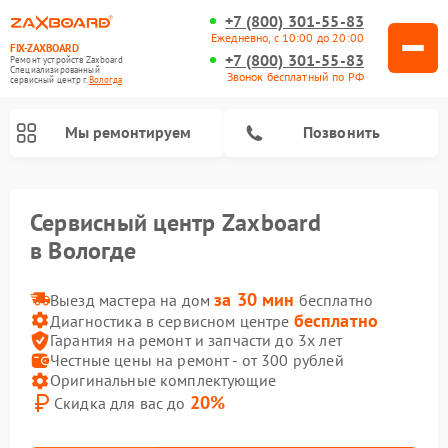
+7 (800) 301-55-83
Ежедневно, с 10:00 до 20:00
FIX-ZAXBOARD
+7 (800) 301-55-83
Ремонт устройств Zaxboard
Специализированный
Звонок бесплатный по РФ
cервисный центр г.
Вологда
Мы ремонтируем
Позвонить
Сервисный центр Zaxboard
Ремонт электросамокатов Zaxboard
в Вологде
за 30 мин
Выезд мастера на дом
бесплатно
бесплатно
Диагностика в сервисном центре
Гарантия на ремонт и запчасти до 3х лет
Честные цены на ремонт - от 300 рублей
Оригинальные комплектующие
20%
Скидка для вас до