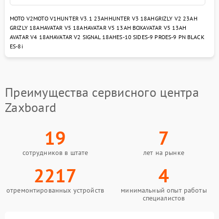
MOTO V2
MOTO V1
HUNTER V3.1 23AH
HUNTER V3 18AH
GRIZLY V2 23AH
GRIZLY 18AH
AVATAR V5 18AH
AVATAR V5 13AH BOX
AVATAR V5 13AH
AVATAR V4 18AH
AVATAR V2 SIGNAL 18AH
ES-10 SID
ES-9 PRO
ES-9 PN BLACK
ES-8i
Преимущества сервисного центра
Zaxboard
19
7
сотрудников в штате
лет на рынке
2217
4
отремонтированных устройств
минимальный опыт работы
специалистов