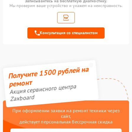
Записывайтесь на бесплатную диагностику.
Замена элемента
Мы проверим ваше устройство и укажем на неисправность.
400 рублей
освещения
Замена амортизаторов
800 рублей
Консультация со специалистом
Замена подшипников
700 рублей
Устранение люфта
900 рублей
Замена резины
900 рублей
Получите 1500 рублей на
Замена камеры
750 рублей
ремонт
Акция сервисного центра
Апгрейд
2000 рублей
Zaxboard
Гидроизоляция
1100 рублей
При оформлении заявки на ремонт техники через
сайт,
Замена подсветки
400 рублей
действует персональная бессрочная скидка